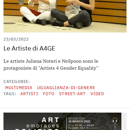
23/03/2022
Le Artiste di A4GE
Le artiste Juliana Notari e NeSpoon sono le
protagoniste di "Artists 4 Gender Equality"
CATEGORIE
MULTIMEDIA
UGUAGLIANZA-DI-GENERE
TAGS
ARTISTI
FOTO
STREET-ART
VIDEO
Image