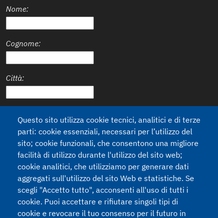
Nome:
Cognome:
Città:
Stato:
Questo sito utilizza cookie tecnici, analitici e di terze
parti: cookie essenziali, necessari per l’utilizzo del
sito; cookie funzionali, che consentono una migliore
facilità di utilizzo durante l'utilizzo del sito web;
cookie analitici, che utilizziamo per generare dati
Trattamento Dati
Acconsento al Trattamento dei miei dati personali (Regulamento
aggregati sull'utilizzo del sito Web e statistiche. Se
2016/679 - GDPR e decreto legislativo n.196 of 30/6/2003).
Leggi la
scegli "Accetto tutto", acconsenti all'uso di tutti i
nostra Privacy Policy
cookie. Puoi accettare e rifiutare singoli tipi di
cookie e revocare il tuo consenso per il futuro in