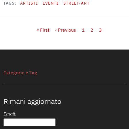
TAGS
ARTISTI
EVENTI
STREET-ART
Paginazione
Prima pagina
Pagina precedente
Page
Page
Pagina attual
« First
‹ Previous
1
2
3
Secondario
Categorie e Tag
Rimani aggiornato
Email: